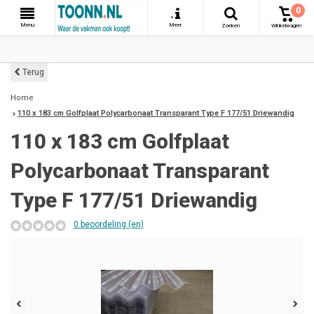
0
+
Menu
Meer
Zoeken
Winkelwagen
Terug
Home
110 x 183 cm Golfplaat Polycarbonaat Transparant Type F 177/51 Driewandig
110 x 183 cm Golfplaat
Polycarbonaat Transparant
Type F 177/51 Driewandig
0 beoordeling (en)