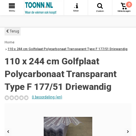
0
+
Menu
Meer
Zoeken
Winkelwagen
Terug
Home
110 x 244 cm Golfplaat Polycarbonaat Transparant Type F 177/51 Driewandig
110 x 244 cm Golfplaat
Polycarbonaat Transparant
Type F 177/51 Driewandig
0 beoordeling (en)